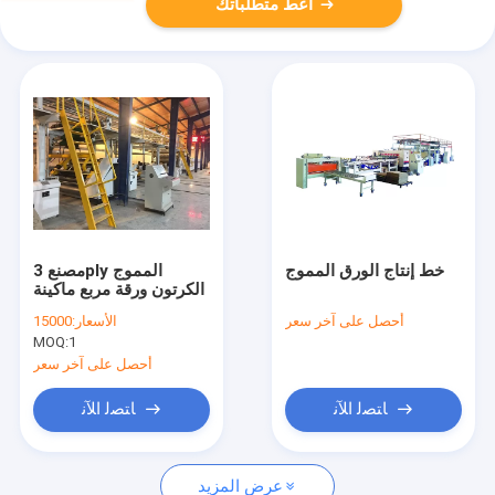
أعط متطلباتك
خط إنتاج الورق المموج
مصنع 3ply المموج
الكرتون ورقة مربع ماكينة
أحصل على آخر سعر
الأسعار:
15000
MOQ:
1
أحصل على آخر سعر
ﺎﺘﺼﻟ ﺍﻶﻧ
ﺎﺘﺼﻟ ﺍﻶﻧ
عرض المزيد