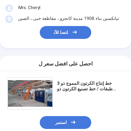
Mrs. Cheryl
تيانكسين بناء 1908 مدينة كانجزو ، مقاطعة خبى ، الصين
ﺎﺘﺼﻟ ﺍﻶﻧ
احصل على افضل سعر ل
خط إنتاج الكرتون المموج ذو 3
طبقات / خط تصنيع الكرتون ذو
الصف الواحد / ماكينات الصناديق
المموجة CE & ISO9001
استمر