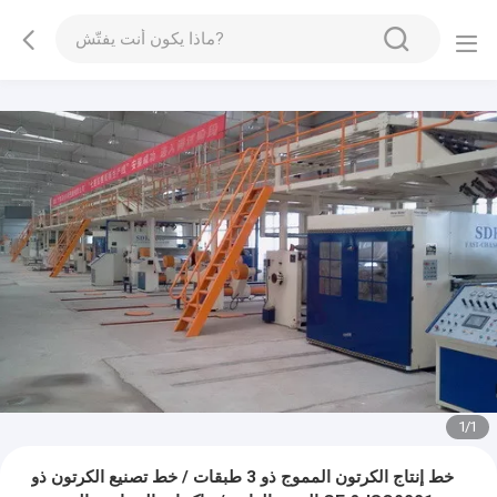
1
/
1
خط إنتاج الكرتون المموج ذو 3 طبقات / خط تصنيع الكرتون ذو