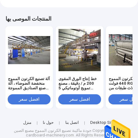
المنتجات الموصى بها
ع الكرتون المموج
خط إنتاج الورق المقوى
آلة تصنيع الكرتون المموج
440 فولت RG طبقة
200 م / دقيقة ، مصنع
منخفضة الضوضاء ، آلة
 وثلاث طبقات من
تمويج أوتوماتيكي 5
صنع الصناديق المموجة
التسخين المسبق
طبقات
ذات 5 طبقات
فضل سعر
افضل سعر
افضل سعر
Desktop Site
اتصل بنا
حول نا
منزل
جودة
ماكينة تصنيع الكرتون المموج
مصنع الصين.Copyright © 2026
cardboard-machinery.com. All Rights Reserved.