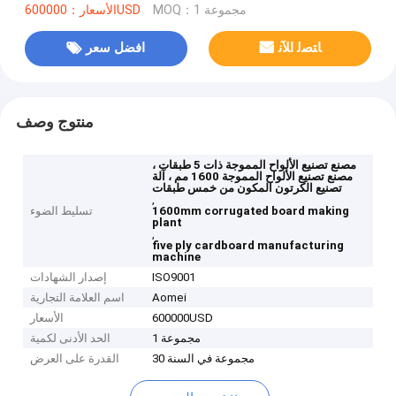
MOQ：1 مجموعة
الأسعار：600000USD
ﺎﺘﺼﻟ ﺍﻶﻧ
افضل سعر
منتوج وصف
مصنع تصنيع الألواح المموجة ذات 5 طبقات ،
مصنع تصنيع الألواح المموجة 1600 مم ، آلة
تصنيع الكرتون المكون من خمس طبقات
,
1600mm corrugated board making
تسليط الضوء
plant
,
five ply cardboard manufacturing
machine
ISO9001
إصدار الشهادات
Aomei
اسم العلامة التجارية
600000USD
الأسعار
1 مجموعة
الحد الأدنى لكمية
30 مجموعة في السنة
القدرة على العرض