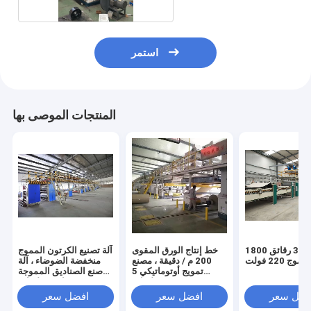
استمر
المنتجات الموصى بها
عدد 3 رقائق 1800
خط إنتاج الورق المقوى
آلة تصنيع الكرتون المموج
ج 220 فولت
200 م / دقيقة ، مصنع
منخفضة الضوضاء ، آلة
تمويج أوتوماتيكي 5
صنع الصناديق المموجة
طبقات
ذات 5 طبقات
فضل سعر
افضل سعر
افضل سعر