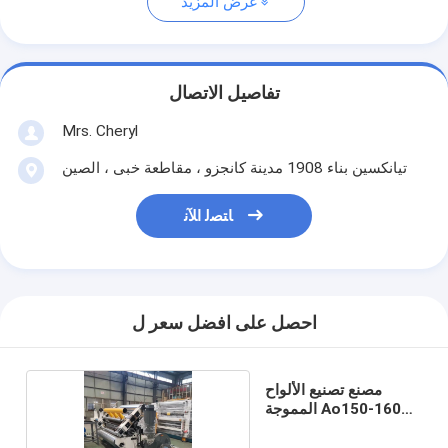
عرض المزيد
تفاصيل الاتصال
Mrs. Cheryl
تيانكسين بناء 1908 مدينة كانجزو ، مقاطعة خبى ، الصين
ﺎﺘﺼﻟ ﺍﻶﻧ
احصل على افضل سعر ل
مصنع تصنيع الألواح
المموجة Ao150-1600-
5