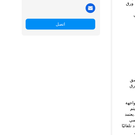
ة على ورق
اتصل
صق
رق
واجهة
نة.يتم
 المستقبل.يعتمد
ير الطاقة (يوفر حوالي 30 ٪) ، ويحمي
لقائيًا