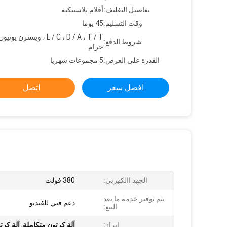
تفاصيل التغليف:
أفلام بلاستيكية
وقت التسليم:
45 يوما
L / C ، D / A ، T / T ، ويسترن
شروط الدفع:
جرام
القدرة على العرض:
5 مجموعات شهريا
افضل سعر
اتصل
الجهد االكهربى:
380 فولت
يتم توفير خدمة ما بعد
دعم فني للفيديو
البيع:
إبراز:
آلة كرتون متكاملة
,
آلة كرتون 380