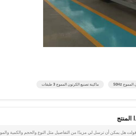
لمموج 50Hz
ماكينة تصنيع الكرتون المموج 3 طبقات
 المنتج
ا مهتم بذلك آلة كرتون Plc متكاملة أوتوماتيكية بالكامل 380 فولت هل يمكن أن ترسل لي مزيدًا من التفاصيل مثل النوع والحجم والكمية والمو