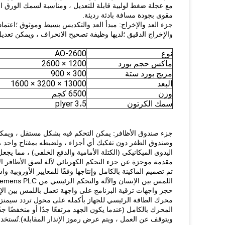
مقوى بجودة مسافة بادئة رديئة.
جزء العد والإخراج: مبدأ العد والتكديس بسيط وموثوق ؛اعتماد
والإخراج الدقيق ؛لديها وظيفة تصحيح الانحراف ، ويمكن تعديل
نوع
AO-2600
ماكس حجم بورد
1200 × 2600
مزيج بورد ستة
300 × 900
البعد
13000 × 3200 × 1600
وزن
6500 كجم
سمك الكرتون
3،5 plyer
جزء صندوق الأظافر: يمكن التحكم فيه بشكل مستقل ، ويمكن ر
وصندوق الظفر دون تفكيك أي أجزاء ، ولضبطه بمفتاح واحد ، 
اليدوي الميكانيكي (الكتلة الأمامية والدفع الخلفي) ، مما يج
مقدمة موجزة عن جزء التحكم الكهربائي لآلة لصق الأظافر الأ
تم تصميم الماكينة بالكامل وإنتاجها وفقًا للمعايير الأوروبية 
المحرك بالكامل (عندما يكون الجهد مرتفعًا جدًا أو منخفضًا جدًا