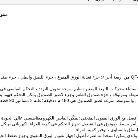
منتو
تتكون آلة لصق الأظافر الأوتوماتيكية الكاملة من سلسلة QF-PD من أربعة أجزاء: جزء تغذية الورق المفرغ ، جزء اللصق والطي ، جزء ص
المحركات هي محركات مقاطعة تايوان Shengbang ، باستثناء محركات التردد المتغير.تنظيم سرعة تحويل التردد ، التحكم القيا
، عملية بسيطة وموثوقة ، جزء صندوق الظفر وجزء لاصق الصندوق يمكن التحكم فيهما 
مستقل ، سرعة السيارة الشائكة الصندوقية هي 180m / min ، والمتوسط سرعة لصق الصندوق ه
فضل مع الورق المقوى المنحني ؛يمكّن القابض الكهرومغناطيسي عالي الجودة
أمر بسيط وموثوق في التشغيل ؛جهاز التحكم في كمية الغراء الكهربائي بهيكل
صاق بالتساوي ، توفير كمية الغراء.
الذي يمكن استخدامه لفترة أطول ؛جهاز تقويم الورق المقوى وجهاز ضغط الخي