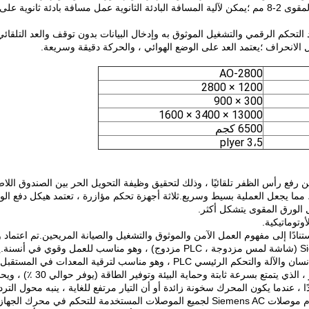
مع عجلة ضغط لولبية قابلة للتعديل ، ومناسبة لسمك الورق المقوى 2-8 مم ؛يمكن لآلية المسافة البادئة الثانوية عمل مسافة بادئة ثانوي
 التحكم الرقمي والتشغيل الموثوق به وإدخال البيانات بدون توقف والعد التلقائي
 الانحراف ؛يعتمد العد على الوضع الهوائي ، والحركة دقيقة وسريعة.
AO-2800
1200 × 2800
300 × 900
13000 × 3400 × 1600
6500 كجم
3،5 plyer
فع رأس الظفر تلقائيًا ، وذلك لتحقيق وظيفة التحويل الحر بين الصندوق اللا
مما يجعل العملية بسيط وسريع.ثلاثة أجهزة تحكم مؤازرة ، تعتمد هيكل دفع الو
عل الورق المقوى يتشكل أكثر.
وتوماتيكية.
واستنادًا إلى مفهوم العمل الآمن والموثوق والتشغيل والصيانة المريحين.تم اعتماد 
اللمس بين الإنسان والآلة والتحكم الرئيسي من Siemens PLC (شاشة لمس مزدوجة ، PLC مزدوج) ، وهو مناسب للعمل وقوي في أنس
حجز واجهات ترقية البرنامج على واجهة تعمل باللمس بين الإنسان والآلة والتحكم الرئيسي PLC ، وهو مناسب لترقية المعدات في
محرك الطاقة الرئيسي للجهاز بأكمله على محول تردد سيمنز ، الذي يتمتع بسرعة ثابتة وحماية البيئة وتوف
 ، عندما يكون المحرك سخونة زائدة أو أن التيار مرتفع للغاية ، ينبه محول التردد ت
ويتوقف عن العمل ، ويتم عرض رموز الإنذار المقابلة).تُستخدم موصلات Siemens AC لجميع الموصلات المستخدمة للتحكم في محرك الجهاز