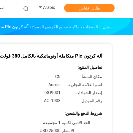
Arabic
الص
طلب اقتباس
منزل
المنتجات
ماكينة تصنيع الكرتون المموج
آلة كرتون Plc متكاملة أوتوماتيكية بالكامل 380 فولت
آلة كرتون Plc متكاملة أوتوماتيكية بالكامل 380 فولت
تفاصيل المنتج:
مكان المنشأ:
CN
اسم العلامة التجارية:
Aomei
إصدار الشهادات:
ISO9001
رقم الموديل:
AO-1908
شروط الدفع والشحن:
الحد الأدنى لكمية:
1 مجموعة
الأسعار:
25000 USD