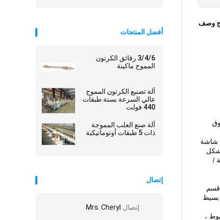
ج وصف
أفضل المنتجات
3/4/6 رقائق الكرتون
المموج ماكينة
آلة تصنيع الكرتون المموج
عالي السرعة بستة طبقات
440 فولت
ندوق
آلة صنع العلب المموجة
ذات 5 طبقات أوتوماتيكية
سي في شاشة
بشكل
ي 150 م / دقيقة ؛علبة 3 مسامير 90 قطعة /
إتصال
 قسم
 بسيط
إتصال:
Mrs. Cheryl
وط ،