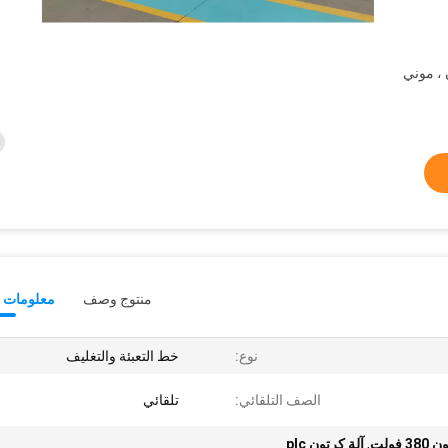
 يونيون ، موني
منتوج وصف
معلومات ت
نوع:
خط التعبئة والتغليف
الصف التلقائي:
تلقائي
 فولت
,
آلة كرتون plc