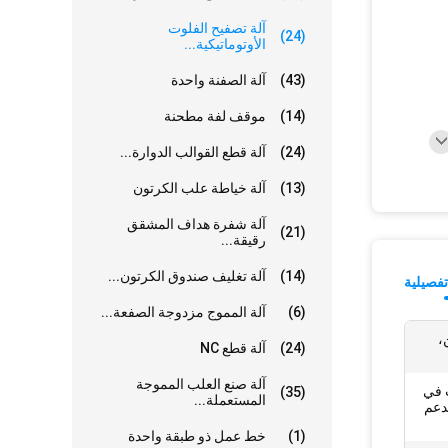
آلة تصفيح الفلوت
(24)
الأوتوماتيكية...
(43)
آلة الصفنة واحدة
(14)
موقف لفة مطحنة
(24)
آلة قطع القوالب الدوارة...
(13)
آلة خياطة علب الكرتون
آلة شفرة هداف المشقق
(21)
رقيقة...
(14)
آلة تغليف صندوق الكرتون...
فصيلية
(6)
آلة المموج مزدوجة الصفعة...
جم، 3 طن،
(24)
آلة قطع NC
آلة صنع العلب المموجة
 في
(35)
المستعملة...
لدعم
(1)
خط عمل ذو طبقة واحدة