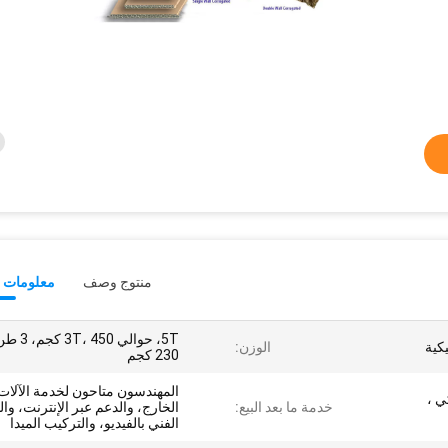
منتوج وصف
معلومات ت
5T، حوالي 3T، 450 ك
يكية
الوزن:
230 كجم
المهندسون متاحون لخدمة الآلات
ي ،
خدمة ما بعد البيع:
الخارج، والدعم عبر الإنترنت، وا
الفني بالفيديو، والتركيب الميدا