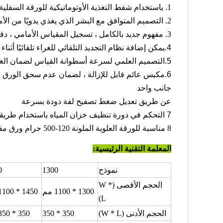
1. باستخدام شفط التغذية الأوتوماتيكية للورقة السفلية ، وفقًا لسرعة تشغيل الماكينة الرئيسية ، التتبع التلقائي المستمر
2. التصميم المتوافق مع البشر الذي يغذي يدويًا من الأمام يجعل التسليم أكثر سهولة وكفاءة.
3. مفهوم جديد بالكامل ، تسجيل المقياس الأمامي ، دقة الموضع العالية ، الصفيحة السفلية لا تتجاوز أبدًا الورقة العلوية.
4
.يمكن إضافة نظام التجديد التلقائي للغراء تلقائيًا أثناء
5
.التصميم العلمي لسرعة أسطوانة القياس لضمان الغ
6
.مكبس عائم قابل للإزالة ، لضمان عدم سحق الورق ال
جانب واحد
عن طريق تعديل ضغط تصفيح لفة دودة بسرعة
7
التحكم في دورة تنظيف خزان المياه باستخدام طري
8 مناسبة للورقة العلوية الملونة 1
20
-500 جرام
ورق م
المعلمة التقنية الرئيسية:
نموذج
1300
0
الحجم الأقصى (W *
1300 * 1100 مم
1450 * 1100 مم
L)
الحجم الأدنى (W * L)
350 * 350
350 * 350 مم