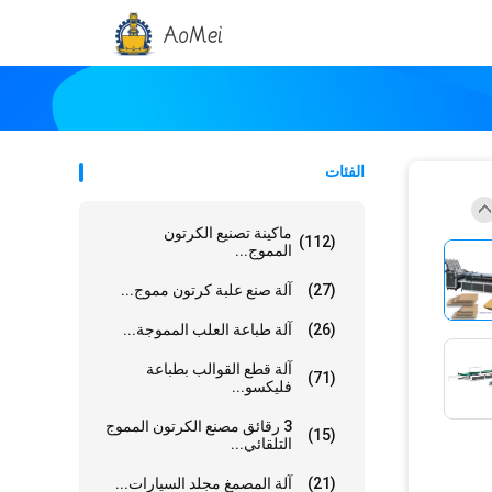
الفئات
ماكينة تصنيع الكرتون
(112)
المموج...
(27)
آلة صنع علبة كرتون مموج...
(26)
آلة طباعة العلب المموجة...
آلة قطع القوالب بطباعة
(71)
فليكسو...
3 رقائق مصنع الكرتون المموج
(15)
التلقائي...
(21)
آلة المصمغ مجلد السيارات...