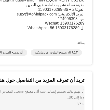
 Light Industry Machinery EQUIPMENT Co.، Ltd
مدينة تسانغتشو بمقاطعة خبى الصين
الغوغاء: + 86-15903176289
البريد الإلكتروني: suzy@AoMeipack.com
س: 174996398
Wechat: 15903176289
ال WhatsApp: +86 15903176289
بطاقة:
7.2T آلة تصفيح الفلوت الأوتوماتيكية
آلة تصفيح الفلوت الأ
تريد أن تعرف المزيد من التفاصيل حول هذا
أنا مهتم بذلك تصميم إنساني شبه آلي مصفح تسجيل المقياس ال
وما إلى ذلك.
شكر!