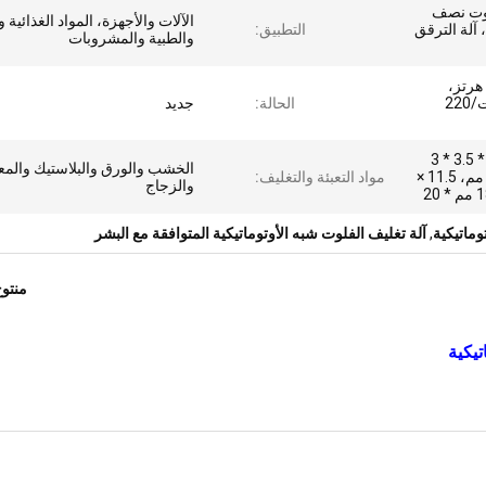
فلوت نصف
الآلات والأجهزة، المواد الغذائية 
 آلة الترقق
التطبيق:
والطبية والمشروبات
380 فولت، 380 فولت/50 هرتز،
220/380 فولت، 380 فولت/220
الحالة:
جديد
7100 * 1850 * 1250، 30 * 3.5 * 3
الخشب والورق والبلاستيك والمع
م، 12000 * 2550 * 2655 مم، 11.5 ×
مواد التعبئة والتغليف:
والزجاج
وماتيكية
,
آلة تغليف الفلوت شبه الأوتوماتيكية المتوافقة مع البشر
منتو
تيكية