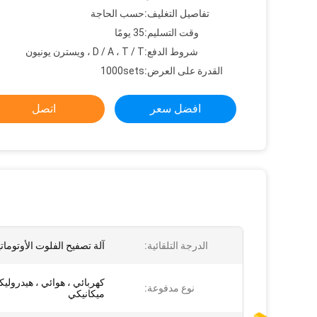
تفاصيل التغليف:
حسب الحاجة
وقت التسليم:
35 يومًا
شروط الدفع:
D / A ، T / T ، ويسترن يونيون
القدرة على العرض:
1000sets
افضل سعر
اتصل
الدرجة التلقائية:
آلة تصفيح الفلوت الأوتومات
كهربائي ، هوائي ، هيدروليك
نوع مدفوعة:
ميكانيكي