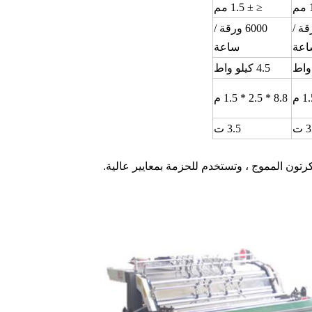
≤ ± 1.5 مم
ورقة /
6000 ورقة /
اعة
ساعة
4.5 كيلو واط
8.8 * 2.5 * 1.5 م
3
3.5 ت
رتون المموج ، وتستخدم للحزمة بمعايير عالية.