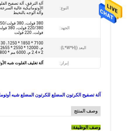
آلة الترقق، آلة تصفيح ال
النوع:
الأوتوماتيكية عالية السرعة،
وآلة الوجه بالتخبط
الجهد:
فولت، 220 فولت
البعد ((L*W*H):
2 × 2.4 م، 6000 مم * 1800 مم * 20
إبراز:
آلة تغليف الفلوت شبه الأوت
آلة تصفيح الكرتون المضلع للكرتون المضلع شبه أوتوما
وصف المنتج
وصف الوظيفة: