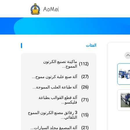
الفئات
ماكينة تصنيع الكرتون
(112)
المموج...
(27)
آلة صنع علبة كرتون مموج...
(26)
آلة طباعة العلب المموجة...
آلة قطع القوالب بطباعة
(71)
فليكسو...
3 رقائق مصنع الكرتون المموج
(15)
التلقائي...
(21)
آلة المصمغ مجلد السيارات...