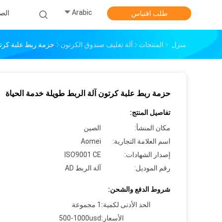
Arabic
الص
طلب اقتباس
منزل
المنتجات
آلة تغليف صندوق الكرتون
حزمة ربط علبة كرتو
حزمة ربط علبة كرتون آلة الربط طويلة خدمة الحياة
تفاصيل المنتج:
مكان المنشأ:
الصين
اسم العلامة التجارية:
Aomei
إصدار الشهادات:
ISO9001 CE
رقم الموديل:
آلة الربط AD
شروط الدفع والشحن:
الحد الأدنى لكمية:
1 مجموعة
الأسعار:
500-1000usd