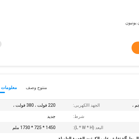
منتوج وصف
معلومات ت
الجهد االكهربى:
220 فولت ، 380 فولت ،
شرط:
جديد
البعد (L * W * H):
1450 * 725 * 1730 ملم
الربط
,
آلة تغليف علب الكرتون الخدمة الطويلة