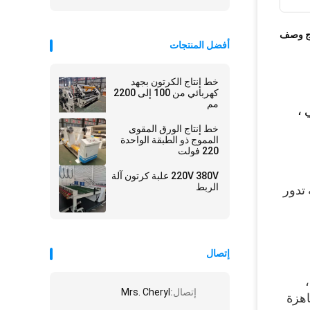
ج وصف
أفضل المنتجات
خط إنتاج الكرتون بجهد
كهربائي من 100 إلى 2200
مم
 ،
خط إنتاج الورق المقوى
المموج ذو الطبقة الواحدة
220 فولت
220V 380V علبة كرتون آلة
الربط
1. العديد من أنواع التجميع: قناة واحدة ، قناة مزدوجة ، إلخ. 2. تدوير محامل إبرة المغزل adpot ، تأكد من أن الآلة تدور 
إتصال
آلة تعبئة أوتوماتيكية بالكامل لأحزمة PE وآلة تشطيب أوتوماتيكية لأحزمة PE ، تُستخدم لتغليف الصناديق الورقية ، 
إتصال:
Mrs. Cheryl
وورق الحفرة ، والأشياء الكبيرة من الورق المقوى ، والصحف ، والكتب وغيرها من المواد المطبوعة ، والتعبئة الجاهزة 