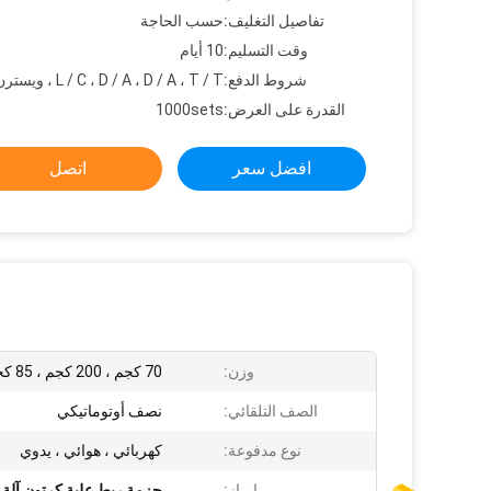
تفاصيل التغليف:
حسب الحاجة
وقت التسليم:
10 أيام
شروط الدفع:
L / C ، D / A ، D / A ، T / T ، ويسترن يونيون
القدرة على العرض:
1000sets
افضل سعر
اتصل
وزن:
70 كجم ، 200 كجم ، 85 كجم ،
الصف التلقائي:
نصف أوتوماتيكي
نوع مدفوعة:
كهربائي ، هوائي ، يدوي
إبراز:
حزمة ربط علبة كرتون آلة 